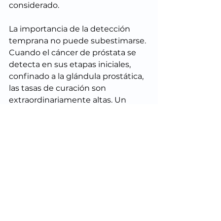
considerado.
La importancia de la detección 
temprana no puede subestimarse. 
Cuando el cáncer de próstata se 
detecta en sus etapas iniciales, 
confinado a la glándula prostática, 
las tasas de curación son 
extraordinariamente altas. Un 
simple chequeo anual, que incluye 
el análisis de PSA y, si es necesario, 
un examen digital rectal, puede 
ser la diferencia entre un 
tratamiento sencillo y una batalla 
más compleja. El miedo o la 
vergüenza son barreras que 
debemos romper; la salud es un 
tesoro que se debe cuidar sin 
reservas.