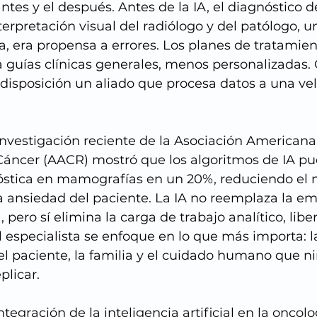
tes y el después. Antes de la IA, el diagnóstico 
terpretación visual del radiólogo y del patólogo, u
 era propensa a errores. Los planes de tratamien
 guías clínicas generales, menos personalizadas. C
disposición un aliado que procesa datos a una ve
nvestigación reciente de la Asociación Americana 
 Cáncer (AACR) mostró que los algoritmos de IA p
nóstica en mamografías en un 20%, reduciendo el
 la ansiedad del paciente. La IA no reemplaza la em
, pero sí elimina la carga de trabajo analítico, li
l especialista se enfoque en lo que más importa: l
el paciente, la familia y el cuidado humano que n
licar.
ntegración de la inteligencia artificial en la oncol