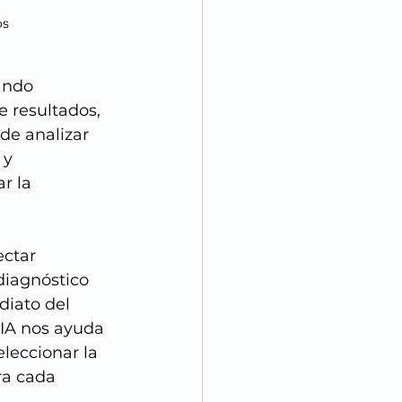
os
ando 
e resultados, 
de analizar 
y 
r la 
ctar 
diagnóstico 
diato del 
 IA nos ayuda 
leccionar la 
ra cada 