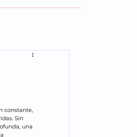
n constante, 
das. Sin 
ofunda, una 
a 