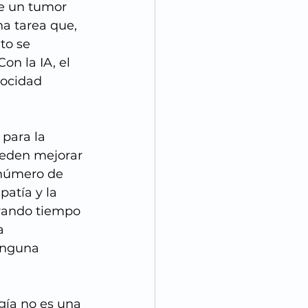
de un tumor 
na tarea que, 
to se 
on la IA, el 
locidad 
para la 
ueden mejorar 
 número de 
patía y la 
berando tiempo 
a 
inguna 
ogía no es una 