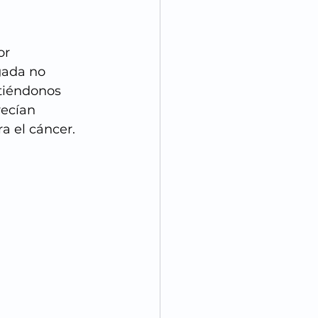
or 
gada no 
tiéndonos 
recían 
a el cáncer.