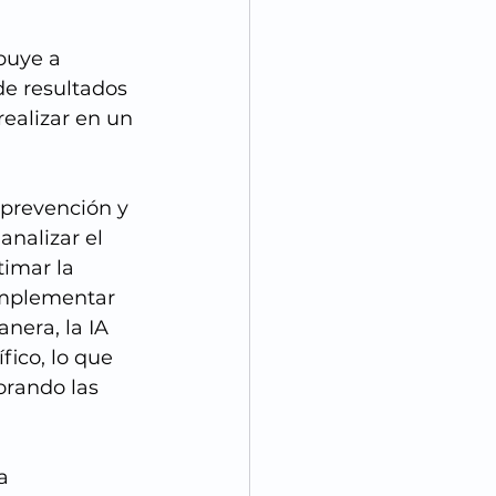
buye a 
de resultados 
ealizar en un 
prevención y 
analizar el 
timar la 
 implementar 
nera, la IA 
ico, lo que 
orando las 
a 