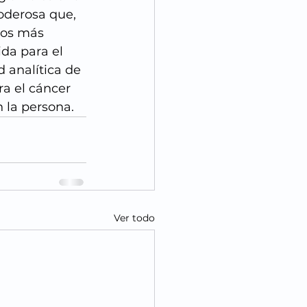
oderosa que, 
cos más 
da para el 
 analítica de 
a el cáncer 
 la persona.
Ver todo