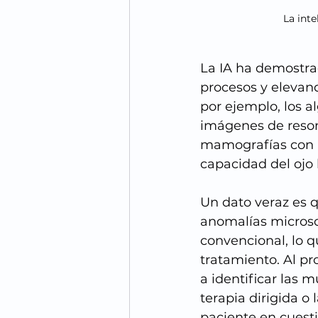
La inte
La IA ha demostra
procesos y elevand
por ejemplo, los a
imágenes de reson
mamografías con u
capacidad del ojo
Un dato veraz es 
anomalías microscó
convencional, lo q
tratamiento. Al pr
a identificar las 
terapia dirigida o
paciente en cuest