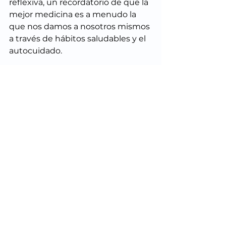
reflexiva, un recordatorio de que la 
mejor medicina es a menudo la 
que nos damos a nosotros mismos 
a través de hábitos saludables y el 
autocuidado. 
Al cerrar este ciclo, lo hacemos con 
una profunda gratitud. Gratitud 
por la confianza de nuestros 
pacientes, por el inagotable 
esfuerzo del equipo y por la 
oportunidad de participar en el 
milagro de la medicina. La 
oncología es una especialidad que 
exige honestidad sobre la realidad, 
pero que se alimenta de la 
posibilidad. Que este Año Nuevo 
nos encuentre a todos con la 
sabiduría de honrar el camino 