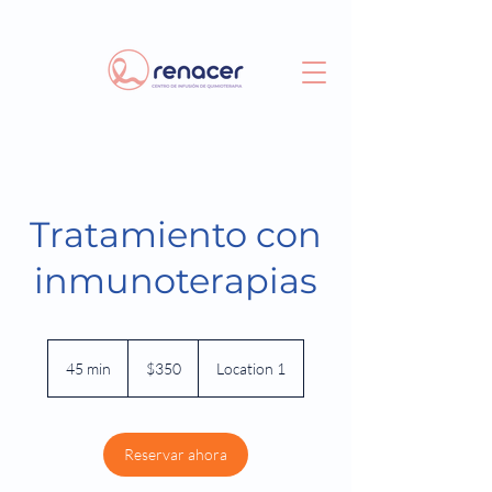
Tratamiento con
inmunoterapias
350
pesos
45 min
4
$350
Location 1
mexicanos
5
m
i
Reservar ahora
n